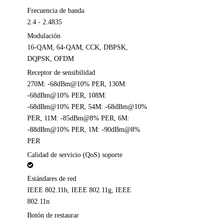
Frecuencia de banda
2.4 - 2.4835
Modulación
16-QAM, 64-QAM, CCK, DBPSK,
DQPSK, OFDM
Receptor de sensibilidad
270M: -68dBm@10% PER, 130M:
-68dBm@10% PER, 108M:
-68dBm@10% PER, 54M: -68dBm@10%
PER, 11M: -85dBm@8% PER, 6M:
-88dBm@10% PER, 1M: -90dBm@8%
PER
Calidad de servicio (QoS) soporte
Estándares de red
IEEE 802.11b, IEEE 802.11g, IEEE
802.11n
Botón de restaurar